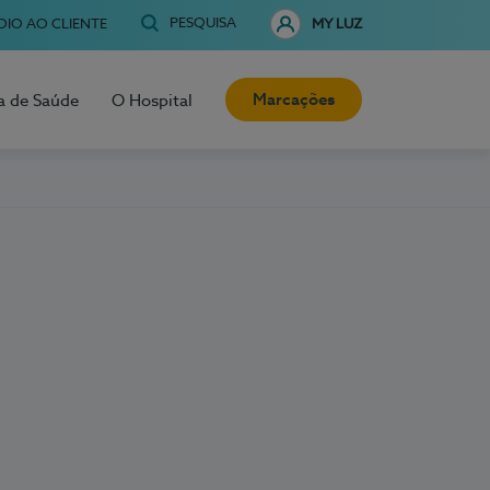
PESQUISA
OIO AO CLIENTE
MY LUZ
Marcações
a de Saúde
O Hospital