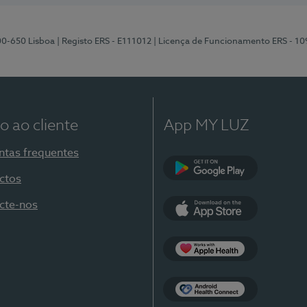
00-650 Lisboa
| Registo ERS - E111012
| Licença de Funcionamento ERS - 1
o ao cliente
App MY LUZ
ntas frequentes
ctos
Google Play
cte-nos
App Store
Apple Health
Health Connect