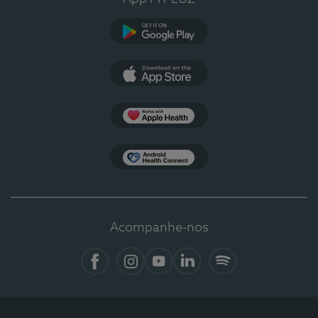
Google Play
App Store
Apple Health
Health Connect
Acompanhe-nos
Facebook
Instagram
YouTube
LinkedIn
Spotify