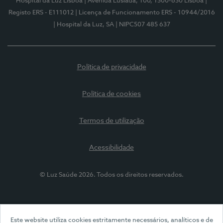
Hospital da Luz Lisboa
| Avenida Lusíada, 100, 1500-650 Lisboa
|
Registo ERS - E111012
| Licença de Funcionamento ERS - 10944/2016
| Hospital da Luz, SA
| NIPC507 485 637
Política de privacidade
Política de cookies
Termos de utilização
Acessibilidade
© Luz Saúde 2026. Todos os direitos reservados.
Este website utiliza cookies estritamente necessários, analíticos e de