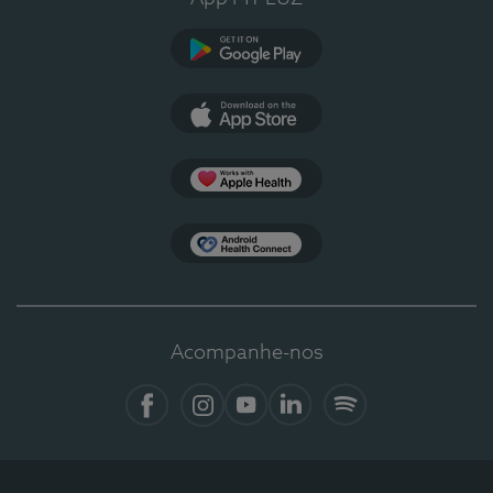
Google Play
App Store
Apple Health
Health Connect
Acompanhe-nos
Facebook
Instagram
YouTube
LinkedIn
Spotify