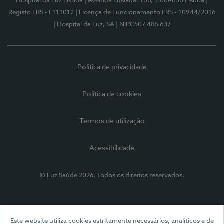
Hospital da Luz Lisboa
| Avenida Lusíada, 100, 1500-650 Lisboa
|
Registo ERS - E111012
| Licença de Funcionamento ERS - 10944/2016
| Hospital da Luz, SA
| NIPC507 485 637
Política de privacidade
Política de cookies
Termos de utilização
Acessibilidade
© Luz Saúde 2026. Todos os direitos reservados.
Este website utiliza cookies estritamente necessários, analíticos e de