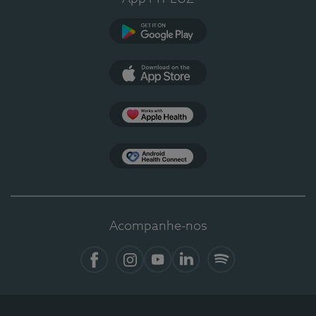
Google Play
App Store
Apple Health
Health Connect
Acompanhe-nos
Facebook
Instagram
YouTube
LinkedIn
Spotify