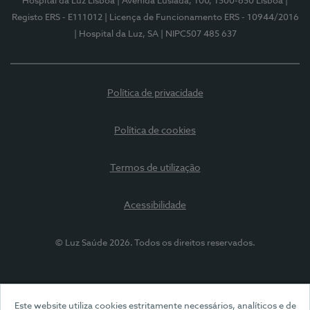
Hospital da Luz Lisboa
| Avenida Lusíada, 100, 1500-650 Lisboa
|
Registo ERS - E111012
| Licença de Funcionamento ERS - 10944/2016
| Hospital da Luz, SA
| NIPC507 485 637
Política de privacidade
Política de cookies
Termos de utilização
Acessibilidade
© Luz Saúde 2026. Todos os direitos reservados.
Este website utiliza cookies estritamente necessários, analíticos e de