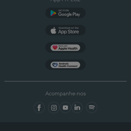
Google Play
App Store
Apple Health
Health Connect
Acompanhe-nos
Facebook
Instagram
YouTube
LinkedIn
Spotify