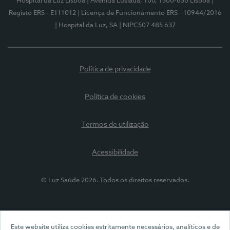
Hospital da Luz Lisboa
| Avenida Lusíada, 100, 1500-650 Lisboa
|
Registo ERS - E111012
| Licença de Funcionamento ERS - 10944/2016
| Hospital da Luz, SA
| NIPC507 485 637
Política de privacidade
Política de cookies
Termos de utilização
Acessibilidade
© Luz Saúde 2026. Todos os direitos reservados.
Este website utiliza cookies estritamente necessários, analíticos e de