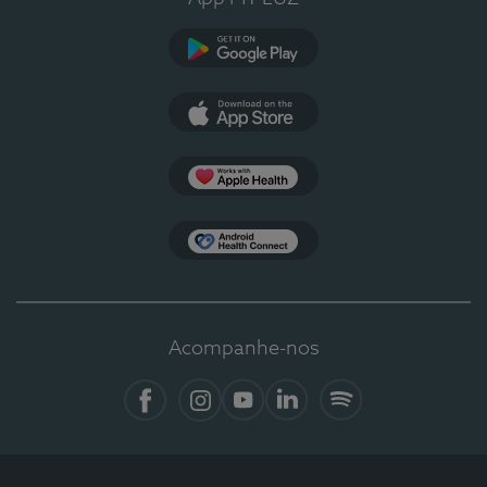
Google Play
App Store
Apple Health
Health Connect
Acompanhe-nos
Facebook
Instagram
YouTube
LinkedIn
Spotify