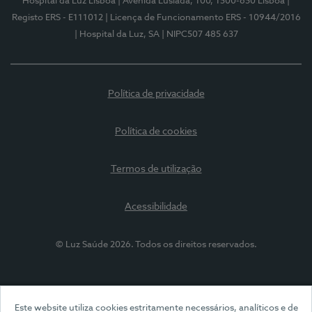
Hospital da Luz Lisboa
| Avenida Lusíada, 100, 1500-650 Lisboa
|
Registo ERS - E111012
| Licença de Funcionamento ERS - 10944/2016
| Hospital da Luz, SA
| NIPC507 485 637
Política de privacidade
Política de cookies
Termos de utilização
Acessibilidade
© Luz Saúde 2026. Todos os direitos reservados.
Este website utiliza cookies estritamente necessários, analíticos e de