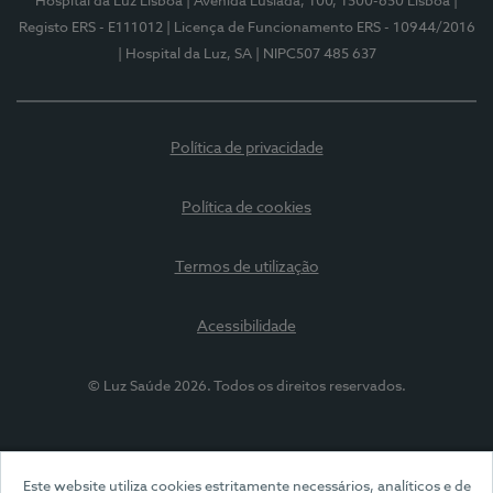
Hospital da Luz Lisboa
| Avenida Lusíada, 100, 1500-650 Lisboa
|
Registo ERS - E111012
| Licença de Funcionamento ERS - 10944/2016
| Hospital da Luz, SA
| NIPC507 485 637
Política de privacidade
Política de cookies
Termos de utilização
Acessibilidade
© Luz Saúde 2026. Todos os direitos reservados.
Este website utiliza cookies estritamente necessários, analíticos e de