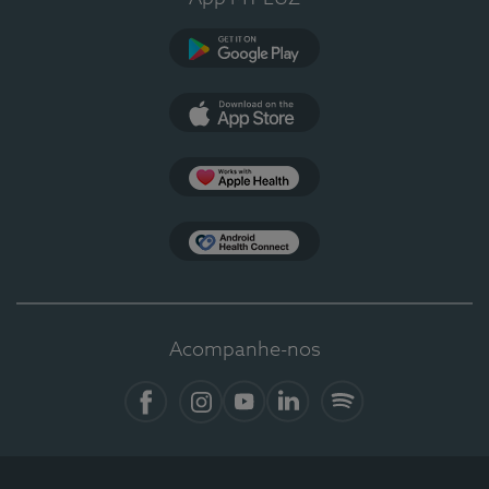
Google Play
App Store
Apple Health
Health Connect
Acompanhe-nos
Facebook
Instagram
YouTube
LinkedIn
Spotify