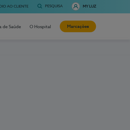
PESQUISA
OIO AO CLIENTE
MY LUZ
Marcações
a de Saúde
O Hospital