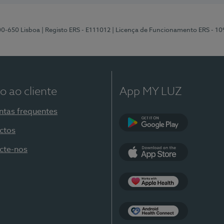
00-650 Lisboa
| Registo ERS - E111012
| Licença de Funcionamento ERS - 1
o ao cliente
App MY LUZ
ntas frequentes
ctos
Google Play
cte-nos
App Store
Apple Health
Health Connect