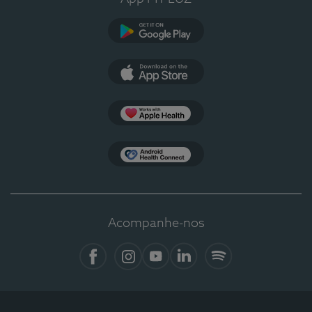
Google Play
App Store
Apple Health
Health Connect
Acompanhe-nos
Facebook
Instagram
YouTube
LinkedIn
Spotify