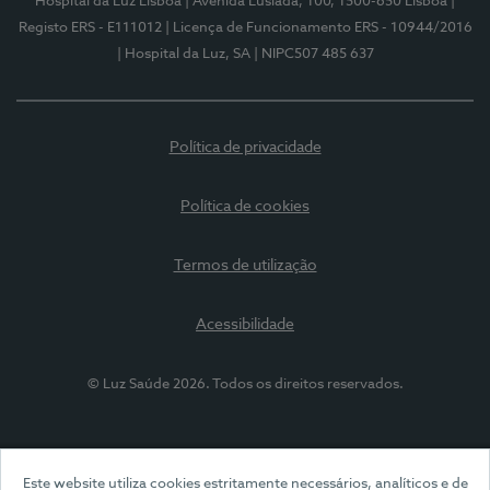
Hospital da Luz Lisboa
| Avenida Lusíada, 100, 1500-650 Lisboa
|
Registo ERS - E111012
| Licença de Funcionamento ERS - 10944/2016
| Hospital da Luz, SA
| NIPC507 485 637
Política de privacidade
Política de cookies
Termos de utilização
Acessibilidade
© Luz Saúde 2026. Todos os direitos reservados.
Este website utiliza cookies estritamente necessários, analíticos e de