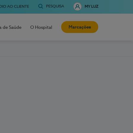
PESQUISA
OIO AO CLIENTE
MY LUZ
Marcações
a de Saúde
O Hospital