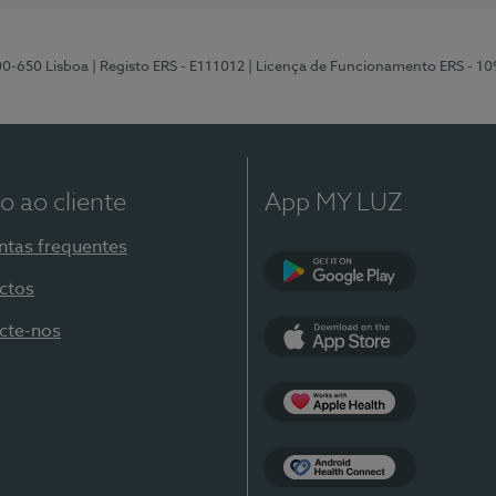
00-650 Lisboa
| Registo ERS - E111012
| Licença de Funcionamento ERS - 1
o ao cliente
App MY LUZ
ntas frequentes
ctos
Google Play
cte-nos
App Store
Apple Health
Health Connect