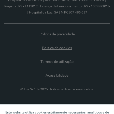
Hospital da Luz Lisboa
| Avenida Lusíada, 100, 1500-650 Lisboa
|
Registo ERS - E111012
| Licença de Funcionamento ERS - 10944/2016
| Hospital da Luz, SA
| NIPC507 485 637
Política de privacidade
Política de cookies
Termos de utilização
Acessibilidade
© Luz Saúde 2026. Todos os direitos reservados.
Este website utiliza cookies estritamente necessários, analíticos e de