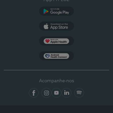
Google Play
App Store
Apple Health
Health Connect
Acompanhe-nos
Facebook
Instagram
YouTube
LinkedIn
Spotify