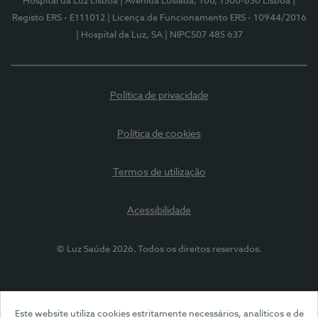
Hospital da Luz Lisboa
| Avenida Lusíada, 100, 1500-650 Lisboa
|
Registo ERS - E111012
| Licença de Funcionamento ERS - 10944/2016
| Hospital da Luz, SA
| NIPC507 485 637
Política de privacidade
Política de cookies
Termos de utilização
Acessibilidade
© Luz Saúde 2026. Todos os direitos reservados.
Este website utiliza cookies estritamente necessários, analíticos e de