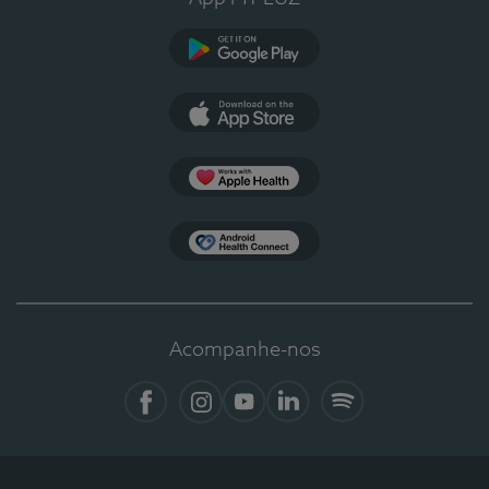
Google Play
App Store
Apple Health
Health Connect
Acompanhe-nos
Facebook
Instagram
YouTube
LinkedIn
Spotify