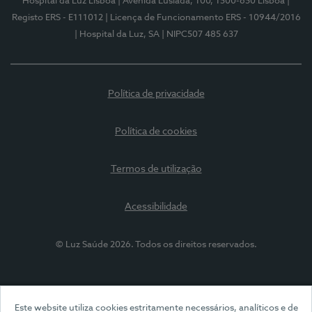
Hospital da Luz Lisboa
| Avenida Lusíada, 100, 1500-650 Lisboa
|
Registo ERS - E111012
| Licença de Funcionamento ERS - 10944/2016
| Hospital da Luz, SA
| NIPC507 485 637
Política de privacidade
Política de cookies
Termos de utilização
Acessibilidade
© Luz Saúde 2026. Todos os direitos reservados.
Este website utiliza cookies estritamente necessários, analíticos e de