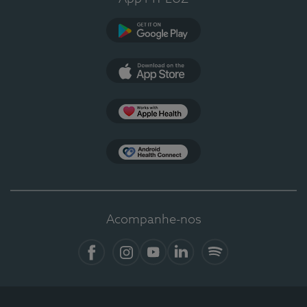
Google Play
App Store
Apple Health
Health Connect
Acompanhe-nos
Facebook
Instagram
YouTube
LinkedIn
Spotify