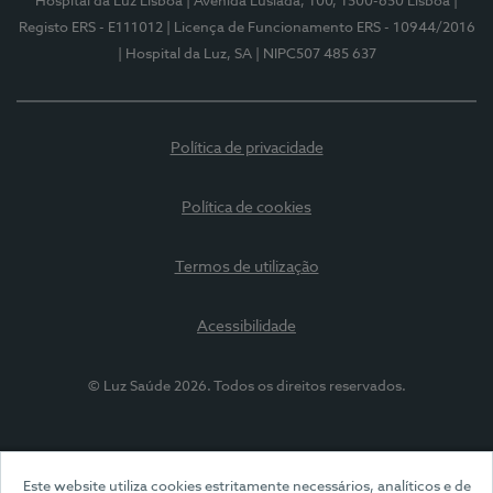
Hospital da Luz Lisboa
| Avenida Lusíada, 100, 1500-650 Lisboa
|
Registo ERS - E111012
| Licença de Funcionamento ERS - 10944/2016
| Hospital da Luz, SA
| NIPC507 485 637
Política de privacidade
Política de cookies
Termos de utilização
Acessibilidade
© Luz Saúde 2026. Todos os direitos reservados.
Este website utiliza cookies estritamente necessários, analíticos e de