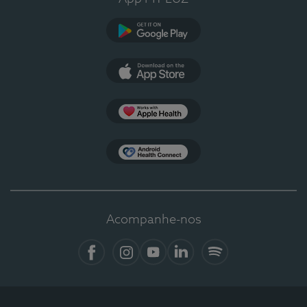
Google Play
App Store
Apple Health
Health Connect
Acompanhe-nos
Facebook
Instagram
YouTube
LinkedIn
Spotify