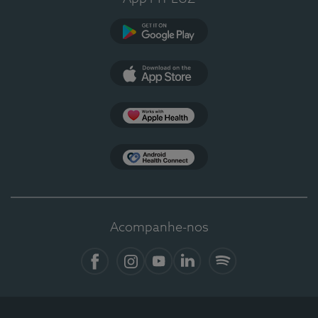
Google Play
App Store
Apple Health
Health Connect
Acompanhe-nos
Facebook
Instagram
YouTube
LinkedIn
Spotify