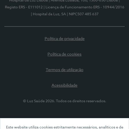
Hospital da Luz Lisboa
| Avenida Lusíada, 100, 1500-650 Lisboa
|
Registo ERS - E111012
| Licença de Funcionamento ERS - 10944/2016
| Hospital da Luz, SA
| NIPC507 485 637
Política de privacidade
Política de cookies
Termos de utilização
Acessibilidade
© Luz Saúde 2026. Todos os direitos reservados.
Este website utiliza cookies estritamente necessários, analíticos e de