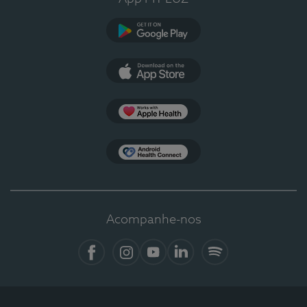
Google Play
App Store
Apple Health
Health Connect
Acompanhe-nos
Facebook
Instagram
YouTube
LinkedIn
Spotify