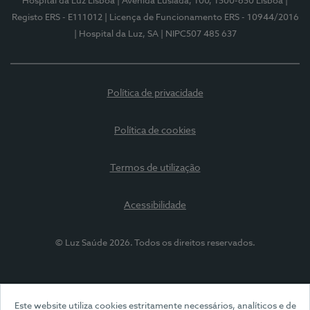
Hospital da Luz Lisboa
| Avenida Lusíada, 100, 1500-650 Lisboa
|
Registo ERS - E111012
| Licença de Funcionamento ERS - 10944/2016
| Hospital da Luz, SA
| NIPC507 485 637
Política de privacidade
Política de cookies
Termos de utilização
Acessibilidade
© Luz Saúde 2026. Todos os direitos reservados.
Este website utiliza cookies estritamente necessários, analíticos e de