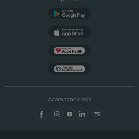
Google Play
App Store
Apple Health
Health Connect
Acompanhe-nos
Facebook
Instagram
YouTube
LinkedIn
Spotify