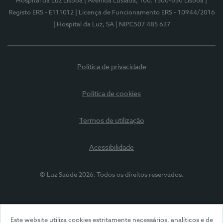
Hospital da Luz Lisboa
| Avenida Lusíada, 100, 1500-650 Lisboa
|
Registo ERS - E111012
| Licença de Funcionamento ERS - 10944/2016
| Hospital da Luz, SA
| NIPC507 485 637
Política de privacidade
Política de cookies
Termos de utilização
Acessibilidade
© Luz Saúde 2026. Todos os direitos reservados.
Este website utiliza cookies estritamente necessários, analíticos e de