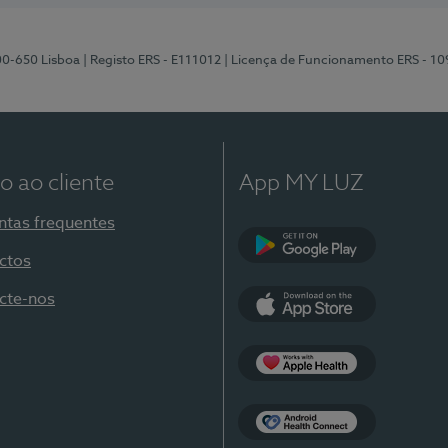
00-650 Lisboa
| Registo ERS - E111012
| Licença de Funcionamento ERS - 1
o ao cliente
App MY LUZ
ntas frequentes
ctos
Google Play
cte-nos
App Store
Apple Health
Health Connect