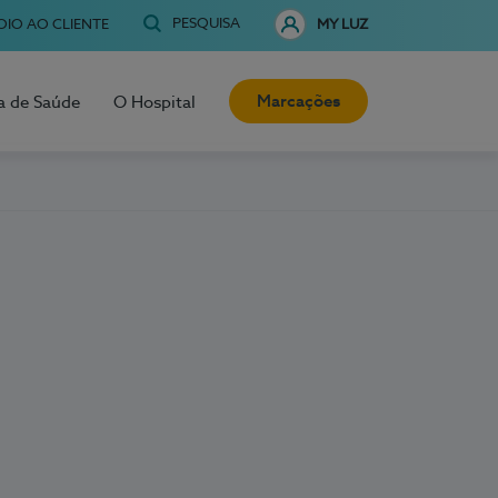
PESQUISA
OIO AO CLIENTE
MY LUZ
Marcações
a de Saúde
O Hospital