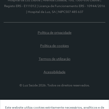
Hospital da Luz Lisboa
| Avenida Lusíada, 100, 1500-650 Lisboa
|
Registo ERS - E111012
| Licença de Funcionamento ERS - 10944/2016
| Hospital da Luz, SA
| NIPC507 485 637
Política de privacidade
Política de cookies
Termos de utilização
Acessibilidade
© Luz Saúde 2026. Todos os direitos reservados.
Este website utiliza cookies estritamente necessários, analíticos e de