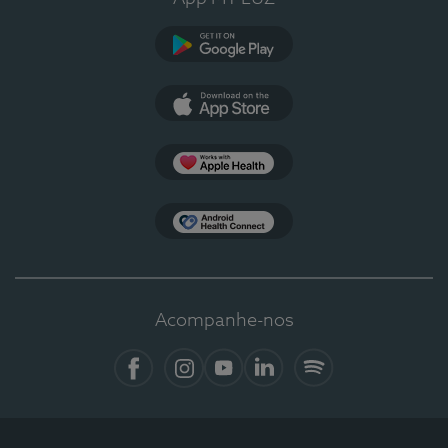
Google Play
App Store
Apple Health
Health Connect
Acompanhe-nos
Facebook
Instagram
YouTube
LinkedIn
Spotify