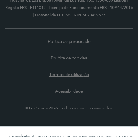
Hospital da Luz Lisboa
| Avenida Lusíada, 100, 1500-650 Lisboa
|
Registo ERS - E111012
| Licença de Funcionamento ERS - 10944/2016
| Hospital da Luz, SA
| NIPC507 485 637
Política de privacidade
Política de cookies
Termos de utilização
Acessibilidade
© Luz Saúde 2026. Todos os direitos reservados.
Este website utiliza cookies estritamente necessários, analíticos e de