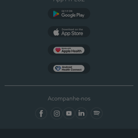
Google Play
App Store
Apple Health
Health Connect
Acompanhe-nos
Facebook
Instagram
YouTube
LinkedIn
Spotify