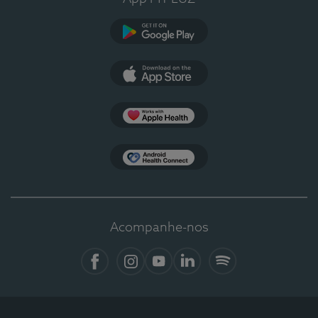
Google Play
App Store
Apple Health
Health Connect
Acompanhe-nos
Facebook
Instagram
YouTube
LinkedIn
Spotify