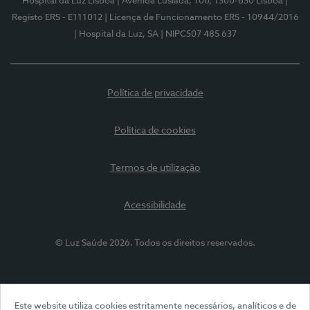
Hospital da Luz Lisboa
| Avenida Lusíada, 100, 1500-650 Lisboa
|
Registo ERS - E111012
| Licença de Funcionamento ERS - 10944/2016
| Hospital da Luz, SA
| NIPC507 485 637
Política de privacidade
Política de cookies
Termos de utilização
Acessibilidade
© Luz Saúde 2026. Todos os direitos reservados.
Este website utiliza cookies estritamente necessários, analíticos e de