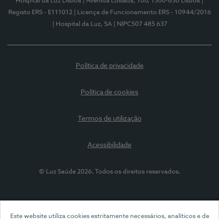
Hospital da Luz Lisboa
| Avenida Lusíada, 100, 1500-650 Lisboa
|
Registo ERS - E111012
| Licença de Funcionamento ERS - 10944/2016
| Hospital da Luz, SA
| NIPC507 485 637
Política de privacidade
Política de cookies
Termos de utilização
Acessibilidade
© Luz Saúde 2026. Todos os direitos reservados.
Este website utiliza cookies estritamente necessários, analíticos e de