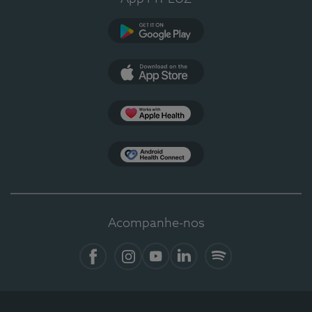
Google Play
App Store
Apple Health
Health Connect
Acompanhe-nos
Facebook
Instagram
YouTube
LinkedIn
Spotify