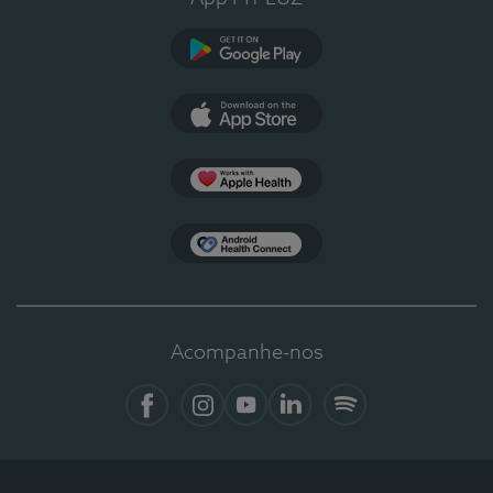
Google Play
App Store
Apple Health
Health Connect
Acompanhe-nos
Facebook
Instagram
YouTube
LinkedIn
Spotify