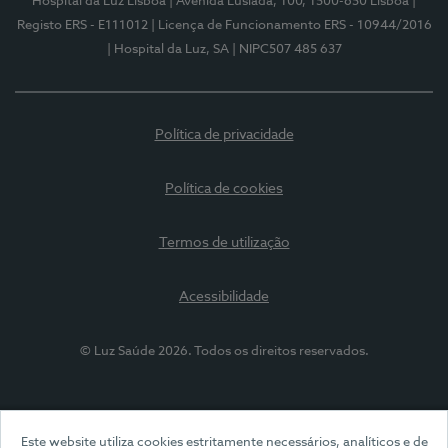
Hospital da Luz Lisboa
| Avenida Lusíada, 100, 1500-650 Lisboa
|
Registo ERS - E111012
| Licença de Funcionamento ERS - 10944/2016
| Hospital da Luz, SA
| NIPC507 485 637
Política de privacidade
Política de cookies
Termos de utilização
Acessibilidade
© Luz Saúde 2026. Todos os direitos reservados.
Este website utiliza cookies estritamente necessários, analíticos e de