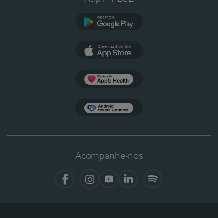
Google Play
App Store
Apple Health
Health Connect
Acompanhe-nos
Facebook
Instagram
YouTube
LinkedIn
Spotify