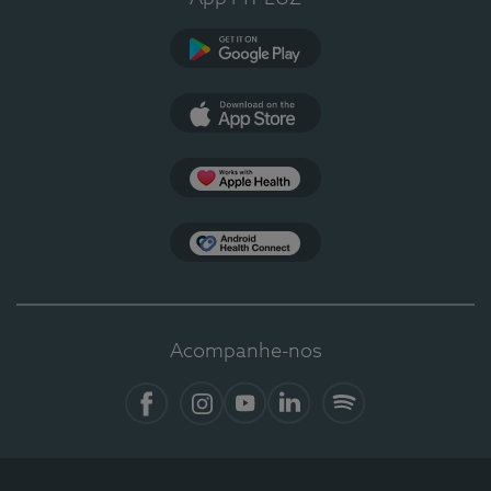
Google Play
App Store
Apple Health
Health Connect
Acompanhe-nos
Facebook
Instagram
YouTube
LinkedIn
Spotify