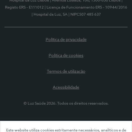
Hospital da Luz Lisboa
| Avenida Lusíada, 100, 1500-650 Lisboa
|
Registo ERS - E111012
| Licença de Funcionamento ERS - 10944/2016
| Hospital da Luz, SA
| NIPC507 485 637
Política de privacidade
Política de cookies
Termos de utilização
Acessibilidade
© Luz Saúde 2026. Todos os direitos reservados.
Este website utiliza cookies estritamente necessários, analíticos e de