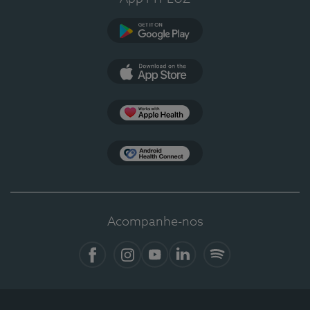
Google Play
App Store
Apple Health
Health Connect
Acompanhe-nos
Facebook
Instagram
YouTube
LinkedIn
Spotify