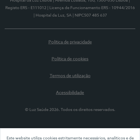
Hospital da Luz Lisboa
| Avenida Lusíada, 100, 1500-650 Lisboa
|
Registo ERS - E111012
| Licença de Funcionamento ERS - 10944/2016
| Hospital da Luz, SA
| NIPC507 485 637
Política de privacidade
Política de cookies
Termos de utilização
Acessibilidade
© Luz Saúde 2026. Todos os direitos reservados.
Este website utiliza cookies estritamente necessários, analíticos e de