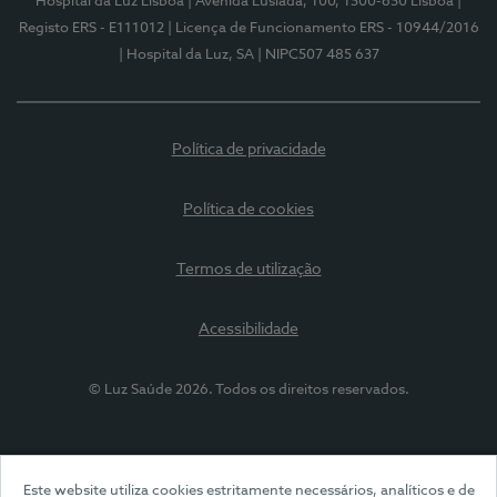
Hospital da Luz Lisboa
| Avenida Lusíada, 100, 1500-650 Lisboa
|
Registo ERS - E111012
| Licença de Funcionamento ERS - 10944/2016
| Hospital da Luz, SA
| NIPC507 485 637
Política de privacidade
Política de cookies
Termos de utilização
Acessibilidade
© Luz Saúde 2026. Todos os direitos reservados.
Este website utiliza cookies estritamente necessários, analíticos e de