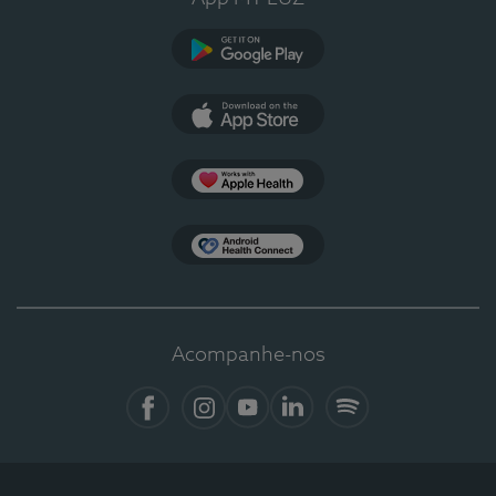
Google Play
App Store
Apple Health
Health Connect
Acompanhe-nos
Facebook
Instagram
YouTube
LinkedIn
Spotify