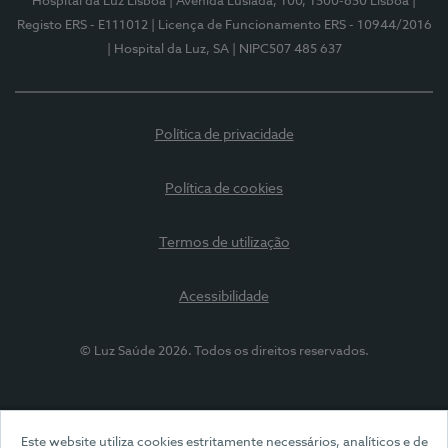
Hospital da Luz Lisboa
| Avenida Lusíada, 100, 1500-650 Lisboa
|
Registo ERS - E111012
| Licença de Funcionamento ERS - 10944/2016
| Hospital da Luz, SA
| NIPC507 485 637
Política de privacidade
Política de cookies
Termos de utilização
Acessibilidade
© Luz Saúde 2026. Todos os direitos reservados.
Este website utiliza cookies estritamente necessários, analíticos e de