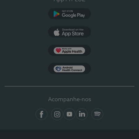
Google Play
App Store
Apple Health
Health Connect
Acompanhe-nos
Facebook
Instagram
YouTube
LinkedIn
Spotify