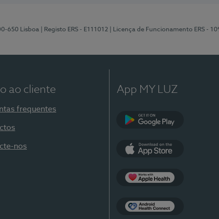
00-650 Lisboa
| Registo ERS - E111012
| Licença de Funcionamento ERS - 1
o ao cliente
App MY LUZ
ntas frequentes
ctos
Google Play
cte-nos
App Store
Apple Health
Health Connect