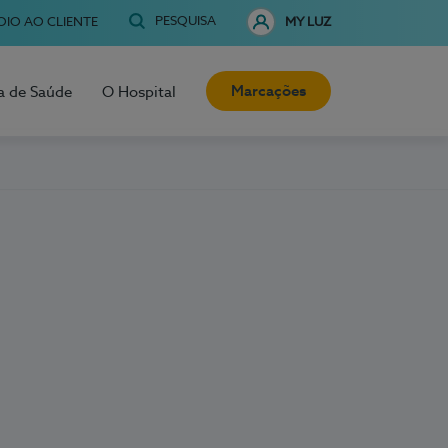
PESQUISA
OIO AO CLIENTE
MY LUZ
Marcações
a de Saúde
O Hospital