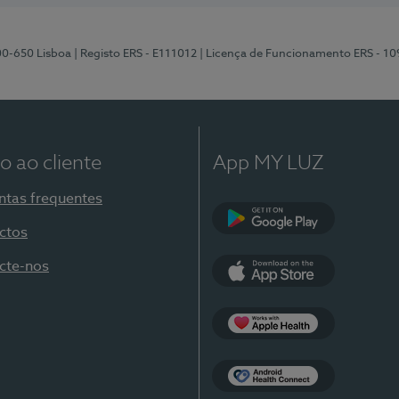
00-650 Lisboa
| Registo ERS - E111012
| Licença de Funcionamento ERS - 1
o ao cliente
App MY LUZ
ntas frequentes
ctos
Google Play
cte-nos
App Store
Apple Health
Health Connect