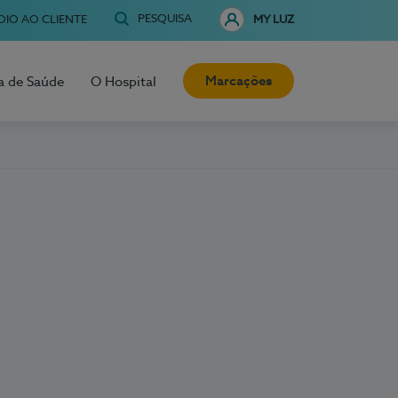
PESQUISA
OIO AO CLIENTE
MY LUZ
Marcações
a de Saúde
O Hospital