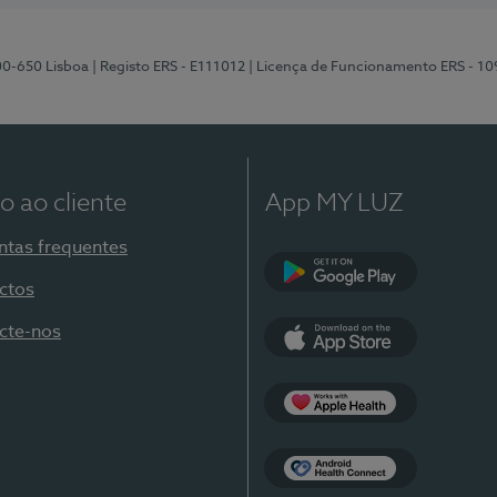
00-650 Lisboa
| Registo ERS - E111012
| Licença de Funcionamento ERS - 1
o ao cliente
App MY LUZ
ntas frequentes
ctos
Google Play
cte-nos
App Store
Apple Health
Health Connect