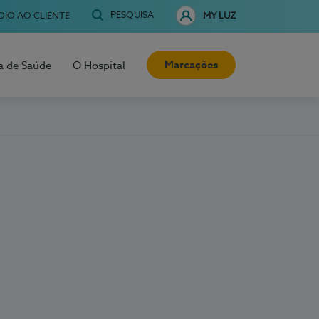
PESQUISA
OIO AO CLIENTE
MY LUZ
Marcações
a de Saúde
O Hospital