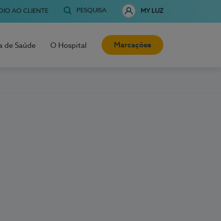
PESQUISA
OIO AO CLIENTE
MY LUZ
Marcações
a de Saúde
O Hospital