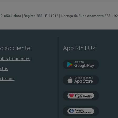
00-650 Lisboa
| Registo ERS - E111012
| Licença de Funcionamento ERS - 1
o ao cliente
App MY LUZ
ntas frequentes
ctos
Google Play
cte-nos
App Store
Apple Health
Health Connect