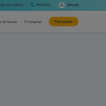
PESQUISA
OIO AO CLIENTE
MY LUZ
Marcações
a de Saúde
O Hospital