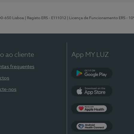
00-650 Lisboa
| Registo ERS - E111012
| Licença de Funcionamento ERS - 1
o ao cliente
App MY LUZ
ntas frequentes
ctos
Google Play
cte-nos
App Store
Apple Health
Health Connect