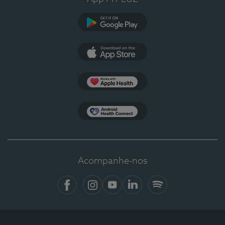
Google Play
App Store
Apple Health
Health Connect
Acompanhe-nos
Facebook
Instagram
YouTube
LinkedIn
Spotify