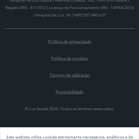
Hospital da Luz Lisboa
| Avenida Lusíada, 100, 1500-650 Lisboa
|
Registo ERS - E111012
| Licença de Funcionamento ERS - 10944/2016
| Hospital da Luz, SA
| NIPC507 485 637
Política de privacidade
Política de cookies
Termos de utilização
Acessibilidade
© Luz Saúde 2026. Todos os direitos reservados.
Este website utiliza cookies estritamente necessários, analíticos e de