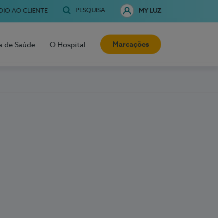
PESQUISA
OIO AO CLIENTE
MY LUZ
Marcações
a de Saúde
O Hospital