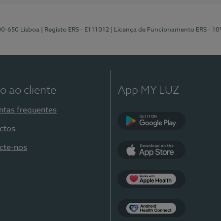
00-650 Lisboa
| Registo ERS - E111012
| Licença de Funcionamento ERS - 1
o ao cliente
App MY LUZ
ntas frequentes
ctos
Google Play
cte-nos
App Store
Apple Health
Health Connect