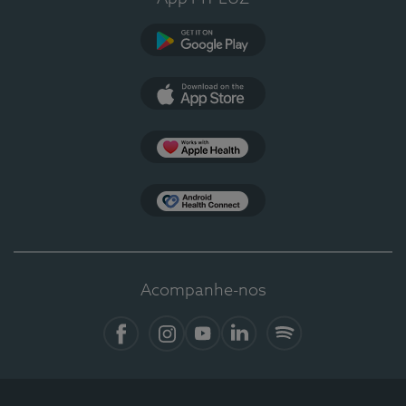
Google Play
App Store
Apple Health
Health Connect
Acompanhe-nos
Facebook
Instagram
YouTube
LinkedIn
Spotify