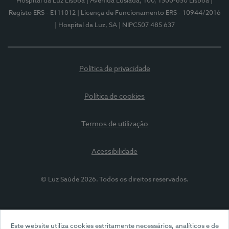
Hospital da Luz Lisboa
| Avenida Lusíada, 100, 1500-650 Lisboa
|
Registo ERS - E111012
| Licença de Funcionamento ERS - 10944/2016
| Hospital da Luz, SA
| NIPC507 485 637
Política de privacidade
Política de cookies
Termos de utilização
Acessibilidade
© Luz Saúde 2026. Todos os direitos reservados.
Este website utiliza cookies estritamente necessários, analíticos e de