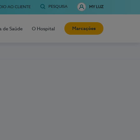
PESQUISA
OIO AO CLIENTE
MY LUZ
Marcações
a de Saúde
O Hospital