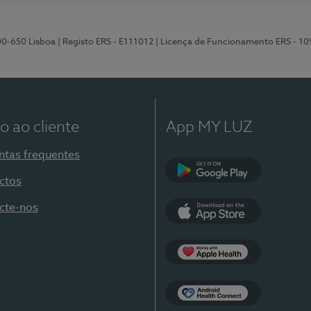
00-650 Lisboa
| Registo ERS - E111012
| Licença de Funcionamento ERS - 1
o ao cliente
App MY LUZ
ntas frequentes
ctos
Google Play
cte-nos
App Store
Apple Health
Health Connect