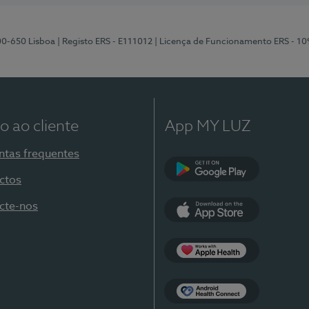
00-650 Lisboa
| Registo ERS - E111012
| Licença de Funcionamento ERS - 1
o ao cliente
App MY LUZ
ntas frequentes
ctos
Google Play
cte-nos
App Store
Apple Health
Health Connect