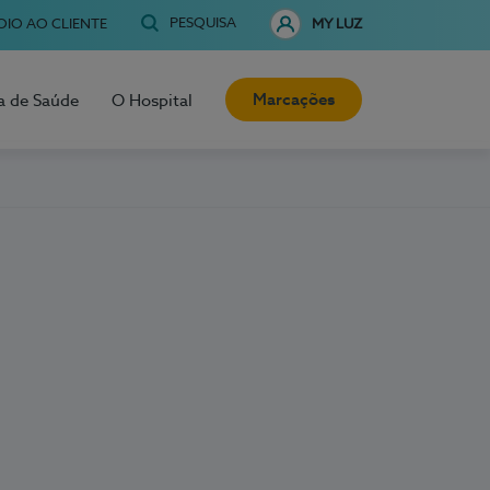
PESQUISA
OIO AO CLIENTE
MY LUZ
Marcações
a de Saúde
O Hospital