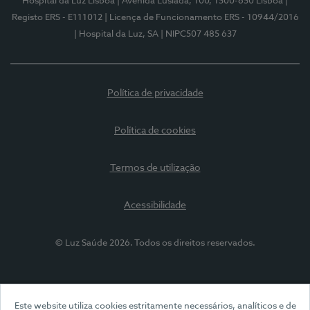
Hospital da Luz Lisboa
| Avenida Lusíada, 100, 1500-650 Lisboa
|
Registo ERS - E111012
| Licença de Funcionamento ERS - 10944/2016
| Hospital da Luz, SA
| NIPC507 485 637
Política de privacidade
Política de cookies
Termos de utilização
Acessibilidade
© Luz Saúde 2026. Todos os direitos reservados.
Este website utiliza cookies estritamente necessários, analíticos e de