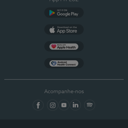
Google Play
App Store
Apple Health
Health Connect
Acompanhe-nos
Facebook
Instagram
YouTube
LinkedIn
Spotify