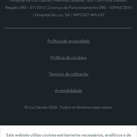
Hospital da Luz Lisboa
| Avenida Lusíada, 100, 1500-650 Lisboa
|
Registo ERS - E111012
| Licença de Funcionamento ERS - 10944/2016
| Hospital da Luz, SA
| NIPC507 485 637
Política de privacidade
Política de cookies
Termos de utilização
Acessibilidade
© Luz Saúde 2026. Todos os direitos reservados.
Este website utiliza cookies estritamente necessários, analíticos e de