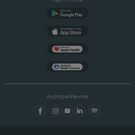
Google Play
App Store
Apple Health
Health Connect
Acompanhe-nos
Facebook
Instagram
YouTube
LinkedIn
Spotify