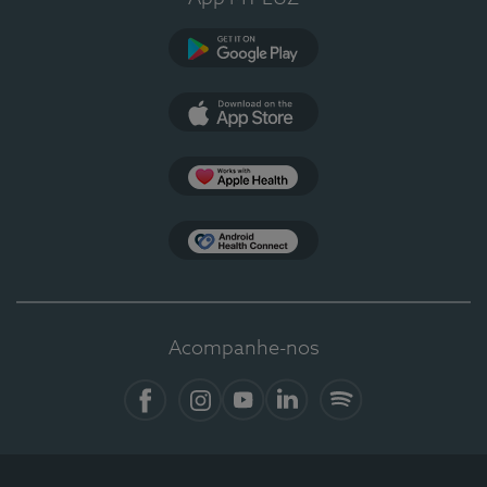
Google Play
App Store
Apple Health
Health Connect
Acompanhe-nos
Facebook
Instagram
YouTube
LinkedIn
Spotify