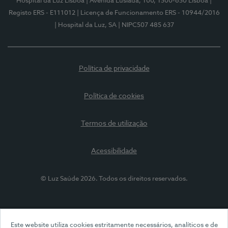
Hospital da Luz Lisboa
| Avenida Lusíada, 100, 1500-650 Lisboa
|
Registo ERS - E111012
| Licença de Funcionamento ERS - 10944/2016
| Hospital da Luz, SA
| NIPC507 485 637
Política de privacidade
Política de cookies
Termos de utilização
Acessibilidade
© Luz Saúde 2026. Todos os direitos reservados.
Este website utiliza cookies estritamente necessários, analíticos e de