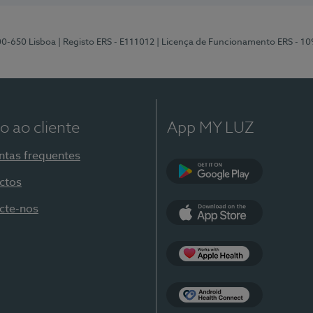
00-650 Lisboa
| Registo ERS - E111012
| Licença de Funcionamento ERS - 1
o ao cliente
App MY LUZ
ntas frequentes
ctos
Google Play
cte-nos
App Store
Apple Health
Health Connect