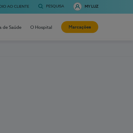
PESQUISA
OIO AO CLIENTE
MY LUZ
Marcações
a de Saúde
O Hospital