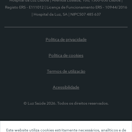
Hospital da Luz Lisboa
| Avenida Lusíada, 100, 1500-650 Lisboa
|
Registo ERS - E111012
| Licença de Funcionamento ERS - 10944/2016
| Hospital da Luz, SA
| NIPC507 485 637
Política de privacidade
Política de cookies
Termos de utilização
Acessibilidade
© Luz Saúde 2026. Todos os direitos reservados.
Este website utiliza cookies estritamente necessários, analíticos e de