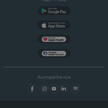
Google Play
App Store
Apple Health
Health Connect
Acompanhe-nos
Facebook
Instagram
YouTube
LinkedIn
Spotify