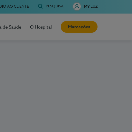
PESQUISA
OIO AO CLIENTE
MY LUZ
Marcações
a de Saúde
O Hospital