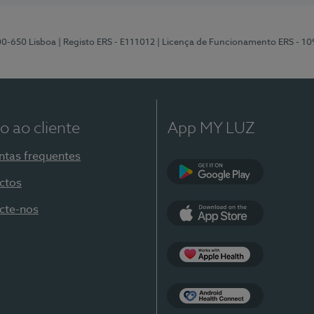
00-650 Lisboa
| Registo ERS - E111012
| Licença de Funcionamento ERS - 1
o ao cliente
App MY LUZ
ntas frequentes
ctos
Google Play
cte-nos
App Store
Apple Health
Health Connect