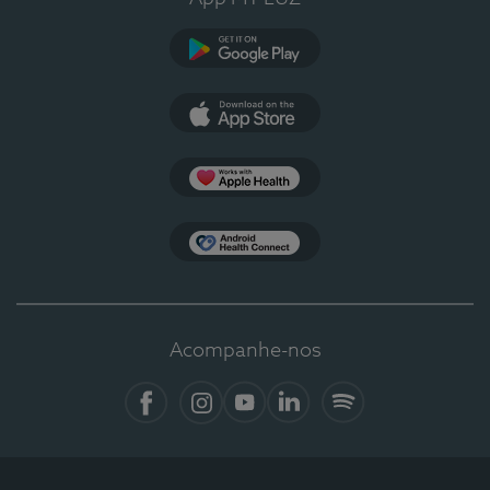
Google Play
App Store
Apple Health
Health Connect
Acompanhe-nos
Facebook
Instagram
YouTube
LinkedIn
Spotify