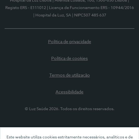
Hospital da Luz Lisboa
| Avenida Lusíada, 100, 1500-650 Lisboa
|
Registo ERS - E111012
| Licença de Funcionamento ERS - 10944/2016
| Hospital da Luz, SA
| NIPC507 485 637
Política de privacidade
Política de cookies
Termos de utilização
Acessibilidade
© Luz Saúde 2026. Todos os direitos reservados.
Este website utiliza cookies estritamente necessários, analíticos e de