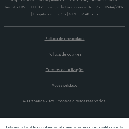
Hospital da Luz Lisboa
| Avenida Lusíada, 100, 1500-650 Lisboa
|
Registo ERS - E111012
| Licença de Funcionamento ERS - 10944/2016
| Hospital da Luz, SA
| NIPC507 485 637
Política de privacidade
Política de cookies
Termos de utilização
Acessibilidade
© Luz Saúde 2026. Todos os direitos reservados.
Este website utiliza cookies estritamente necessários, analíticos e de