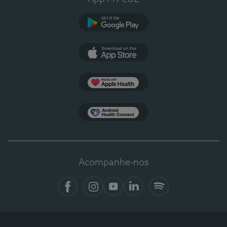
Google Play
App Store
Apple Health
Health Connect
Acompanhe-nos
Facebook
Instagram
YouTube
LinkedIn
Spotify