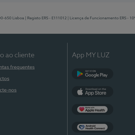
00-650 Lisboa
| Registo ERS - E111012
| Licença de Funcionamento ERS - 1
o ao cliente
App MY LUZ
ntas frequentes
ctos
Google Play
cte-nos
App Store
Apple Health
Health Connect