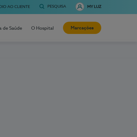
PESQUISA
OIO AO CLIENTE
MY LUZ
Marcações
a de Saúde
O Hospital