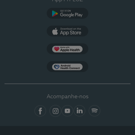
Google Play
App Store
Apple Health
Health Connect
Acompanhe-nos
Facebook
Instagram
YouTube
LinkedIn
Spotify