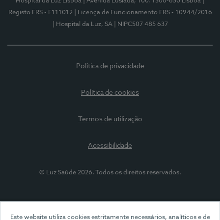
Hospital da Luz Lisboa
| Avenida Lusíada, 100, 1500-650 Lisboa
|
Registo ERS - E111012
| Licença de Funcionamento ERS - 10944/2016
| Hospital da Luz, SA
| NIPC507 485 637
Política de privacidade
Política de cookies
Termos de utilização
Acessibilidade
© Luz Saúde 2026. Todos os direitos reservados.
Este website utiliza cookies estritamente necessários, analíticos e de