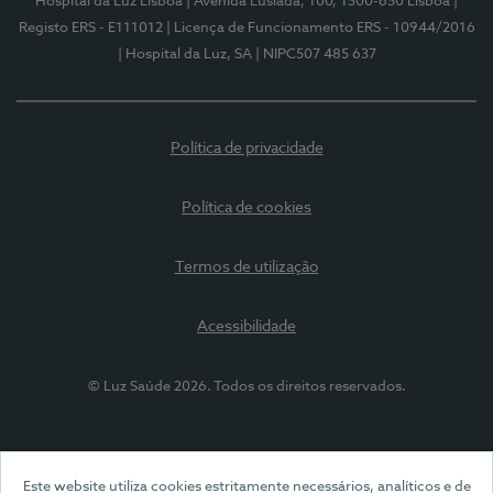
Hospital da Luz Lisboa
| Avenida Lusíada, 100, 1500-650 Lisboa
|
Registo ERS - E111012
| Licença de Funcionamento ERS - 10944/2016
| Hospital da Luz, SA
| NIPC507 485 637
Política de privacidade
Política de cookies
Termos de utilização
Acessibilidade
© Luz Saúde 2026. Todos os direitos reservados.
Este website utiliza cookies estritamente necessários, analíticos e de