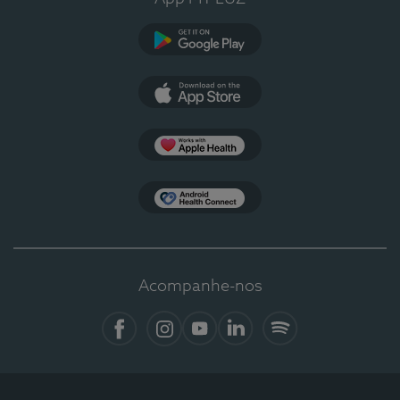
Google Play
App Store
Apple Health
Health Connect
Acompanhe-nos
Facebook
Instagram
YouTube
LinkedIn
Spotify