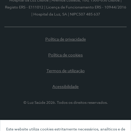
Hospital da Luz Lisboa
| Avenida Lusíada, 100, 1500-650 Lisboa
|
Registo ERS - E111012
| Licença de Funcionamento ERS - 10944/2016
| Hospital da Luz, SA
| NIPC507 485 637
Política de privacidade
Política de cookies
Termos de utilização
Acessibilidade
© Luz Saúde 2026. Todos os direitos reservados.
Este website utiliza cookies estritamente necessários, analíticos e de