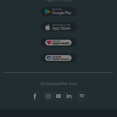
Google Play
App Store
Apple Health
Health Connect
Acompanhe-nos
Facebook
Instagram
YouTube
LinkedIn
Spotify